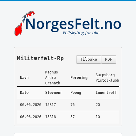
Militærfelt-Rp
Tilbake
PDF
Magnus
Sarpsborg
Navn
André
Forening
Pistolklubb
Granath
Dato
Stevnenr
Poeng
Innertreff
06.06.2026
15817
76
20
06.06.2026
15816
57
10