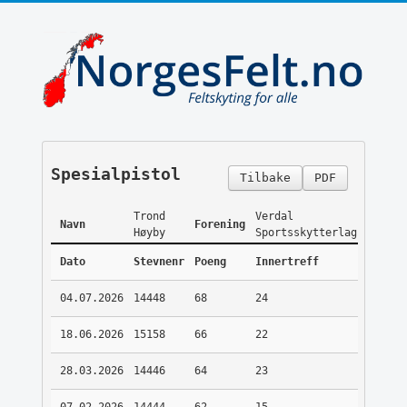
Spesialpistol
Tilbake
PDF
Trond
Verdal
Navn
Forening
Høyby
Sportsskytterlag
Dato
Stevnenr
Poeng
Innertreff
04.07.2026
14448
68
24
18.06.2026
15158
66
22
28.03.2026
14446
64
23