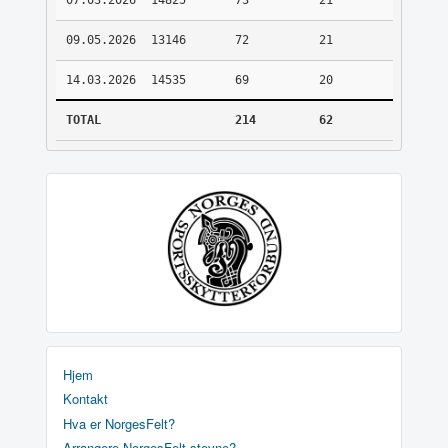
07.03.2026
14825
73
21
09.05.2026
13146
72
21
14.03.2026
14535
69
20
TOTAL
214
62
Hjem
Kontakt
Hva er NorgesFelt?
Arrangere NorgesFelt stevne?