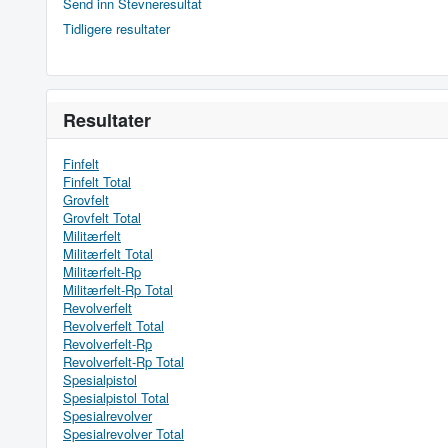
Send inn Stevneresultat
Tidligere resultater
Resultater
Finfelt
Finfelt Total
Grovfelt
Grovfelt Total
Militærfelt
Militærfelt Total
Militærfelt-Rp
Militærfelt-Rp Total
Revolverfelt
Revolverfelt Total
Revolverfelt-Rp
Revolverfelt-Rp Total
Spesialpistol
Spesialpistol Total
Spesialrevolver
Spesialrevolver Total