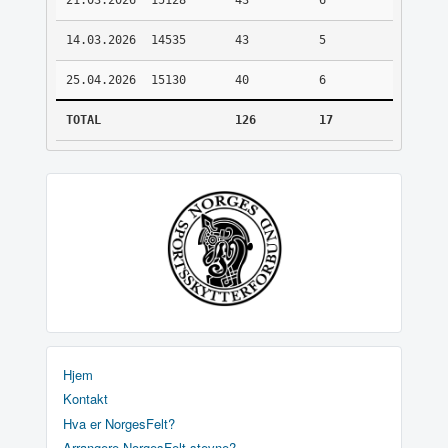
21.03.2026
15128
43
6
14.03.2026
14535
43
5
25.04.2026
15130
40
6
TOTAL
126
17
Hjem
Kontakt
Hva er NorgesFelt?
Arrangere NorgesFelt stevne?