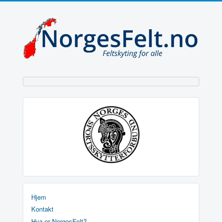
Hjem
Kontakt
Hva er NorgesFelt?