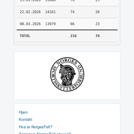
15.03.2026
13680
76
25
22.02.2026
14161
74
26
08.03.2026
13979
66
23
TOTAL
216
74
Hjem
Kontakt
Hva er NorgesFelt?
Arrangere NorgesFelt stevne?