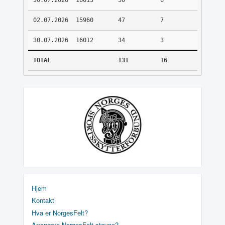
30.07.2026
16013
50
6
02.07.2026
15960
47
7
30.07.2026
16012
34
3
TOTAL
131
16
Hjem
Kontakt
Hva er NorgesFelt?
Arrangere NorgesFelt stevne?