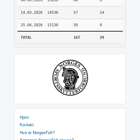
06.06.2026
15816
60
6
14.03.2026
14536
57
14
25.04.2026
15130
50
9
TOTAL
167
29
Hjem
Kontakt
Hva er NorgesFelt?
Arrangere NorgesFelt stevne?