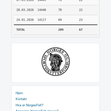
07.03.2026
14445
70
22
28.03.2026
14446
70
22
24.01.2026
14117
69
23
TOTAL
209
67
Hjem
Kontakt
Hva er NorgesFelt?
Arrangere NorgesFelt stevne?