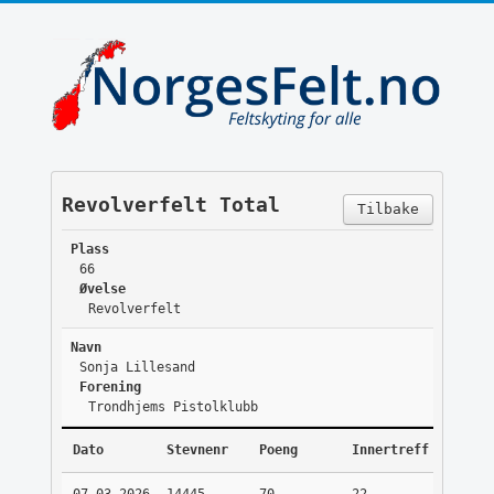
Revolverfelt Total
Tilbake
Plass
66
Øvelse
Revolverfelt
Navn
Sonja Lillesand
Forening
Trondhjems Pistolklubb
Dato
Stevnenr
Poeng
Innertreff