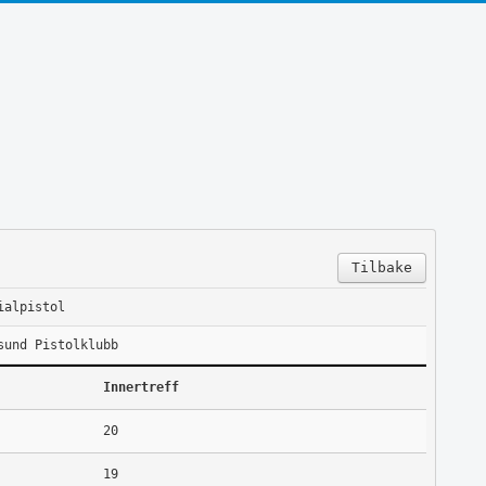
Tilbake
ialpistol
sund Pistolklubb
Innertreff
20
19