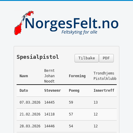
Spesialpistol
Tilbake
PDF
Bernt
Trondhjems
Navn
Johan
Forening
Pistolklubb
Noodt
Dato
Stevnenr
Poeng
Innertreff
07.03.2026
14445
59
13
21.02.2026
14118
57
12
28.03.2026
14446
54
12