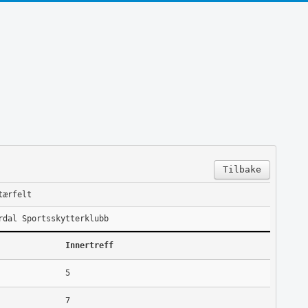
Tilbake
tærfelt
rdal Sportsskytterklubb
Innertreff
5
7