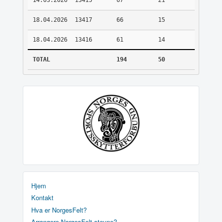
14.03.2026
13415
67
21
18.04.2026
13417
66
15
18.04.2026
13416
61
14
TOTAL
194
50
Hjem
Kontakt
Hva er NorgesFelt?
Arrangere NorgesFelt stevne?