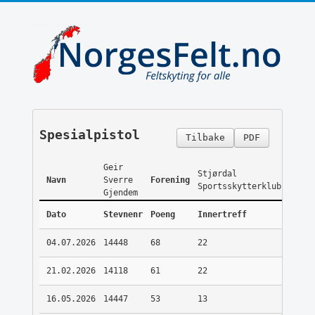
Spesialpistol
Tilbake
PDF
Geir
Stjørdal
Navn
Sverre
Forening
Sportsskytterklubb
Gjendem
Dato
Stevnenr
Poeng
Innertreff
04.07.2026
14448
68
22
21.02.2026
14118
61
22
16.05.2026
14447
53
13