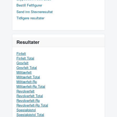
Bestill Feltfigurer
Send inn Stevneresultat
Tidligere resultater
Resultater
Finfelt
Finfelt Total
Grovfelt
Grovfelt Total
Militærfelt
Militærfelt Total
Militærfelt-Rp
Militærfelt-Rp Total
Revolverfelt
Revolverfelt Total
Revolverfelt-Rp
Revolverfelt-Rp Total
Spesialpistol
Spesialpistol Total