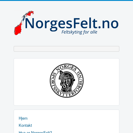
Hjem
Kontakt
Hva er NorgesFelt?