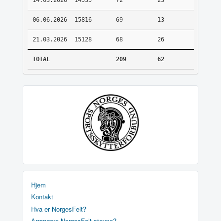
14.03.2026
14535
72
23
06.06.2026
15816
69
13
21.03.2026
15128
68
26
TOTAL
209
62
Hjem
Kontakt
Hva er NorgesFelt?
Arrangere NorgesFelt stevne?