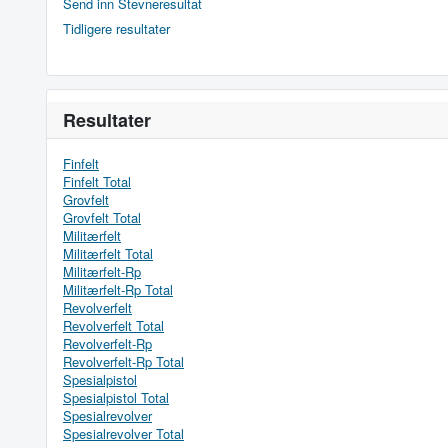
Send inn Stevneresultat
Tidligere resultater
Resultater
Finfelt
Finfelt Total
Grovfelt
Grovfelt Total
Militærfelt
Militærfelt Total
Militærfelt-Rp
Militærfelt-Rp Total
Revolverfelt
Revolverfelt Total
Revolverfelt-Rp
Revolverfelt-Rp Total
Spesialpistol
Spesialpistol Total
Spesialrevolver
Spesialrevolver Total