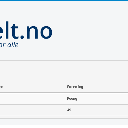
en
Forening
Poeng
49