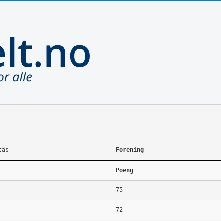
tås
Forening
Poeng
75
72