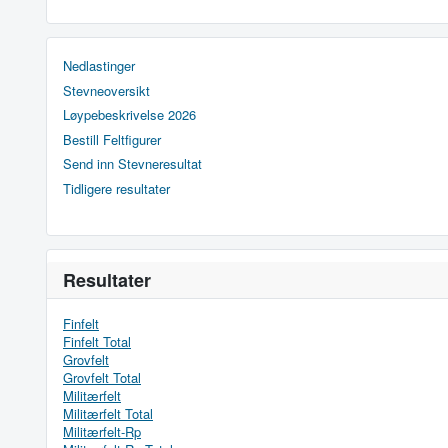
Nedlastinger
Stevneoversikt
Løypebeskrivelse 2026
Bestill Feltfigurer
Send inn Stevneresultat
Tidligere resultater
Resultater
Finfelt
Finfelt Total
Grovfelt
Grovfelt Total
Militærfelt
Militærfelt Total
Militærfelt-Rp