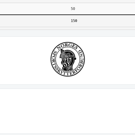
50
150