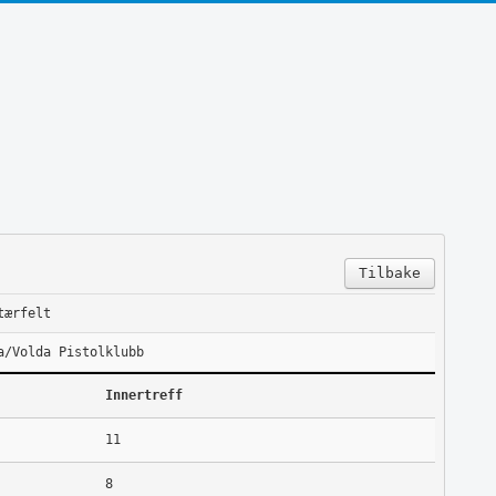
Tilbake
tærfelt
a/Volda Pistolklubb
Innertreff
11
8