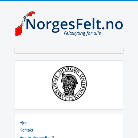
Hjem
Kontakt
Hva er NorgesFelt?