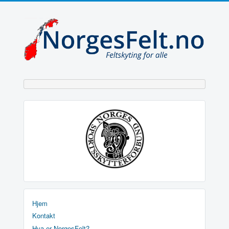
Hjem
Kontakt
Hva er NorgesFelt?