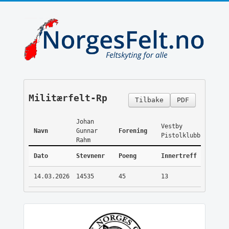
Militærfelt-Rp
Tilbake
PDF
Johan
Vestby
Navn
Gunnar
Forening
Pistolklubb
Rahm
Dato
Stevnenr
Poeng
Innertreff
14.03.2026
14535
45
13