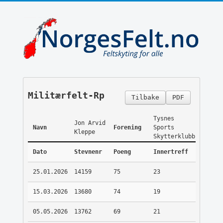
Militærfelt-Rp
Tilbake
PDF
Tysnes
Jon Arvid
Navn
Forening
Sports
Kleppe
Skytterklubb
Dato
Stevnenr
Poeng
Innertreff
25.01.2026
14159
75
23
15.03.2026
13680
74
19
05.05.2026
13762
69
21