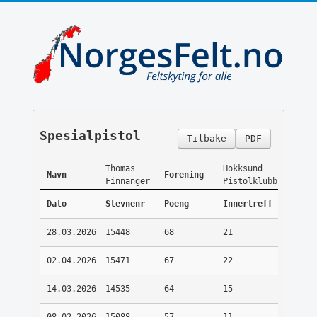
Spesialpistol
Tilbake
PDF
Thomas
Hokksund
Navn
Forening
Finnanger
Pistolklubb
Dato
Stevnenr
Poeng
Innertreff
28.03.2026
15448
68
21
02.04.2026
15471
67
22
14.03.2026
14535
64
15