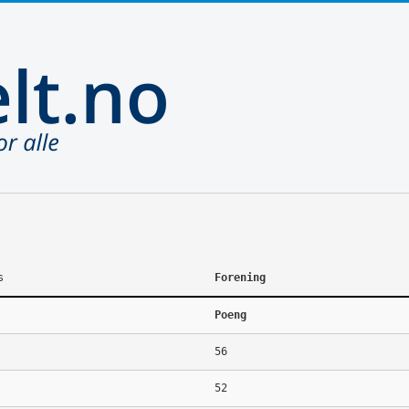
s
Forening
Poeng
56
52