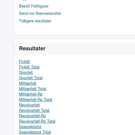
Bestill Feltfigurer
Send inn Stevneresultat
Tidligere resultater
Resultater
Finfelt
Finfelt Total
Grovfelt
Grovfelt Total
Militærfelt
Militærfelt Total
Militærfelt-Rp
Militærfelt-Rp Total
Revolverfelt
Revolverfelt Total
Revolverfelt-Rp
Revolverfelt-Rp Total
Spesialpistol
Spesialpistol Total