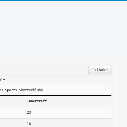
Tilbake
elt
es Sports Skytterklubb
Innertreff
23
16