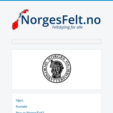
Hjem
Kontakt
Hva er NorgesFelt?