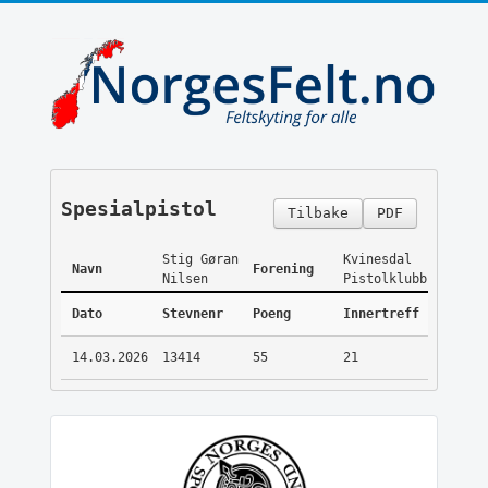
Spesialpistol
Tilbake
PDF
Stig Gøran
Kvinesdal
Navn
Forening
Nilsen
Pistolklubb
Dato
Stevnenr
Poeng
Innertreff
14.03.2026
13414
55
21