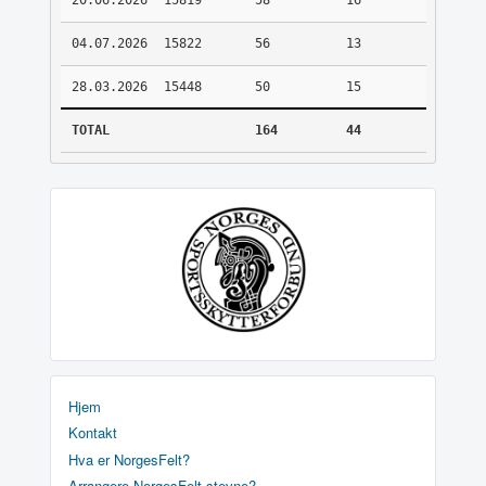
20.06.2026
15819
58
16
04.07.2026
15822
56
13
28.03.2026
15448
50
15
TOTAL
164
44
Hjem
Kontakt
Hva er NorgesFelt?
Arrangere NorgesFelt stevne?