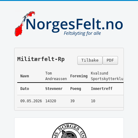
Militærfelt-Rp
Tilbake
PDF
Tom
Kvalsund
Navn
Forening
Andreassen
Sportskytterklubb
Dato
Stevnenr
Poeng
Innertreff
09.05.2026
14320
39
10