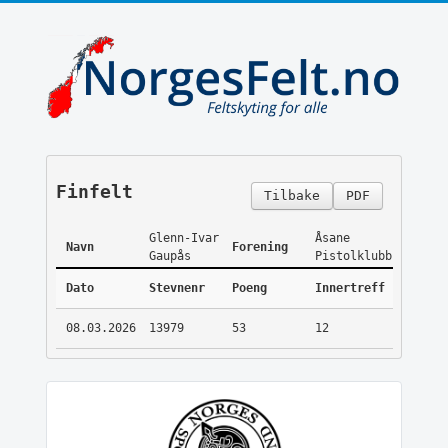
Finfelt
Tilbake
PDF
Glenn-Ivar
Åsane
Navn
Forening
Gaupås
Pistolklubb
Dato
Stevnenr
Poeng
Innertreff
08.03.2026
13979
53
12