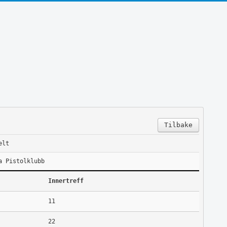
Tilbake
elt
a Pistolklubb
Innertreff
11
22