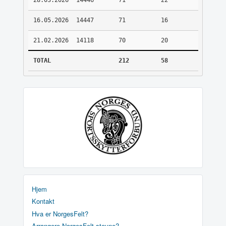
28.03.2026
14446
71
22
16.05.2026
14447
71
16
21.02.2026
14118
70
20
TOTAL
212
58
Hjem
Kontakt
Hva er NorgesFelt?
Arrangere NorgesFelt stevne?