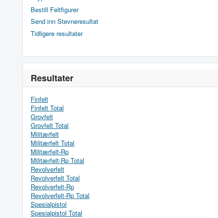
Bestill Feltfigurer
Send inn Stevneresultat
Tidligere resultater
Resultater
Finfelt
Finfelt Total
Grovfelt
Grovfelt Total
Militærfelt
Militærfelt Total
Militærfelt-Rp
Militærfelt-Rp Total
Revolverfelt
Revolverfelt Total
Revolverfelt-Rp
Revolverfelt-Rp Total
Spesialpistol
Spesialpistol Total