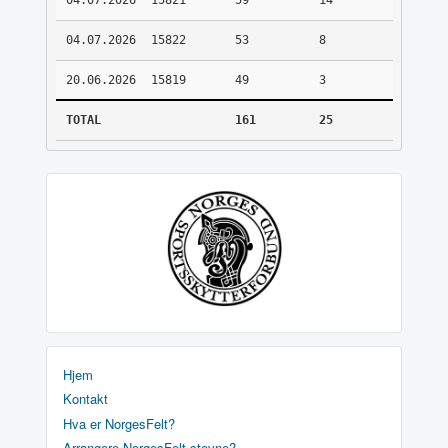
04.07.2026
15821
59
14
04.07.2026
15822
53
8
20.06.2026
15819
49
3
TOTAL
161
25
Hjem
Kontakt
Hva er NorgesFelt?
Arrangere NorgesFelt stevne?