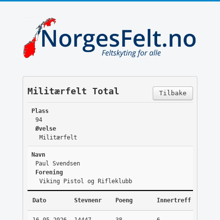
Militærfelt Total
Tilbake
Plass
94
Øvelse
Militærfelt
Navn
Paul Svendsen
Forening
Viking Pistol og Rifleklubb
Dato
Stevnenr
Poeng
Innertreff