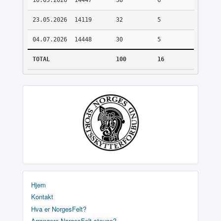
16.05.2026
14447
38
6
23.05.2026
14119
32
5
04.07.2026
14448
30
5
TOTAL
100
16
Hjem
Kontakt
Hva er NorgesFelt?
Arrangere NorgesFelt stevne?