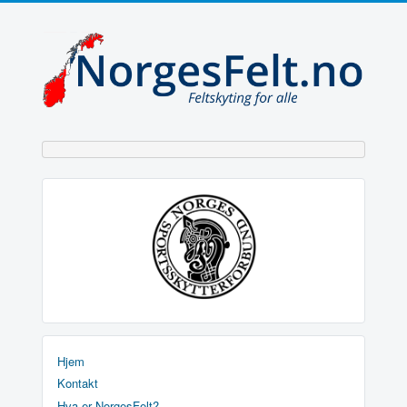
Hjem
Kontakt
Hva er NorgesFelt?