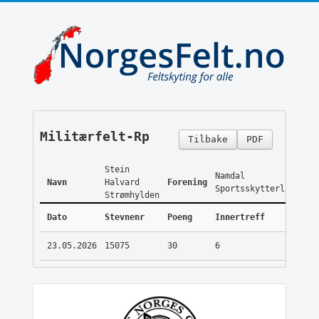
Militærfelt-Rp
Tilbake
PDF
Stein
Namdal
Navn
Halvard
Forening
Sportsskytterlag
Strømhylden
Dato
Stevnenr
Poeng
Innertreff
23.05.2026
15075
30
6