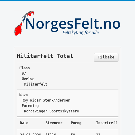
Militærfelt Total
Tilbake
Plass
97
Øvelse
Militærfelt
Navn
Roy Widar Sten-Andersen
Forening
Kongsvinger Sportsskyttere
Dato
Stevnenr
Poeng
Innertreff