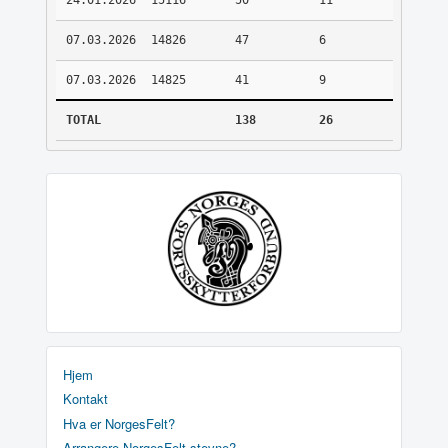
24.01.2026
15116
50
11
07.03.2026
14826
47
6
07.03.2026
14825
41
9
TOTAL
138
26
Hjem
Kontakt
Hva er NorgesFelt?
Arrangere NorgesFelt stevne?