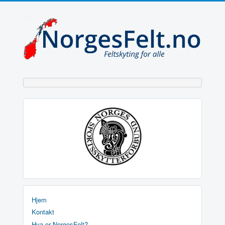
Hjem
Kontakt
Hva er NorgesFelt?