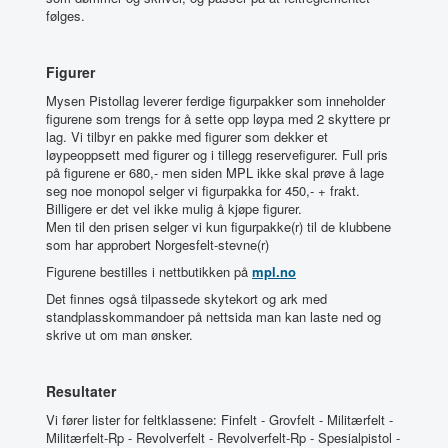
følges.
Figurer
Mysen Pistollag leverer ferdige figurpakker som inneholder
figurene som trengs for å sette opp løypa med 2 skyttere pr
lag. Vi tilbyr en pakke med figurer som dekker et
løypeoppsett med figurer og i tillegg reservefigurer. Full pris
på figurene er 680,- men siden MPL ikke skal prøve å lage
seg noe monopol selger vi figurpakka for 450,- + frakt.
Billigere er det vel ikke mulig å kjøpe figurer.
Men til den prisen selger vi kun figurpakke(r) til de klubbene
som har approbert Norgesfelt-stevne(r)
Figurene bestilles i nettbutikken på
mpl.no
Det finnes også tilpassede skytekort og ark med
standplasskommandoer på nettsida man kan laste ned og
skrive ut om man ønsker.
Resultater
Vi fører lister for feltklassene: Finfelt - Grovfelt - Militærfelt -
Militærfelt-Rp - Revolverfelt - Revolverfelt-Rp - Spesialpistol -