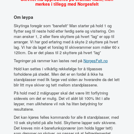
merkes i tillegg med Norgesfelt
Om løypa
Skytinga foregår som ”banefelt” Man starter på hold 1 og
flytter seg til neste hold etter ferdig serie og visitering. Om
man ønsker 1, 2 eller flere skyttere på hvert ”lag” er opp til
arrangør. Vi har god erfaring med å skyte 2 skyttere på hvert
lag. Vi har da laget et forslag til skiverammer som måler 60 x
120cm. Da er det plass til 2 skyttere på hvert ”lag”
Tegninger på rammer kan lastes ned på
NorgesFelt.no
Hold kan settes i vilkårlig rekkefølge for å tilpasses
forholdene på stedet. Men det er en fordel å ikke ha
standplasser med lik farge ved siden av hverandre da det lett
blir litt mye skiver og tett mellom standplassene.
På hold med 2 målgrupper skal det være litt forflytning
sideveis om det er mulig. Det vil aldri bli 100% likt i alle
løyper, men ulikhetene vil nok ha liten betydning for
resultatene.
Det kan kjøres felles kommando for alle 8 standplasser, med
10 sek skytetid på alle hold. Skytterne lapper selv skivene.
Det kreves min 4 banefunksjonærer (om holda ligger tett)
som dømmer og skriver, og passer på at feltreglementet