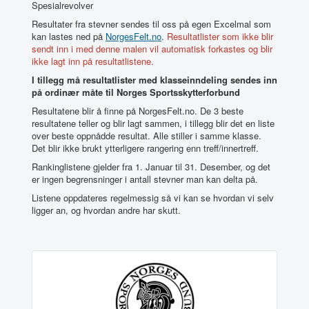
Spesialrevolver
Resultater fra stevner sendes til oss på egen Excelmal som
kan lastes ned på
NorgesFelt.no
.
Resultatlister som ikke blir
sendt inn i med denne malen vil automatisk forkastes og blir
ikke lagt inn på resultatlistene.
I tillegg må resultatlister med klasseinndeling sendes inn
på ordinær måte til Norges Sportsskytterforbund
Resultatene blir å finne på NorgesFelt.no. De 3 beste
resultatene teller og blir lagt sammen, i tillegg blir det en liste
over beste oppnådde resultat. Alle stiller i samme klasse.
Det blir ikke brukt ytterligere rangering enn treff/innertreff.
Rankinglistene gjelder fra 1. Januar til 31. Desember, og det
er ingen begrensninger i antall stevner man kan delta på.
Listene oppdateres regelmessig så vi kan se hvordan vi selv
ligger an, og hvordan andre har skutt.