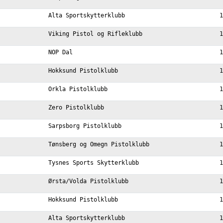
Alta Sportskytterklubb
1
Viking Pistol og Rifleklubb
1
NOP Dal
1
Hokksund Pistolklubb
1
Orkla Pistolklubb
1
Zero Pistolklubb
1
Sarpsborg Pistolklubb
1
Tønsberg og Omegn Pistolklubb
1
Tysnes Sports Skytterklubb
1
Ørsta/Volda Pistolklubb
1
Hokksund Pistolklubb
1
Alta Sportskytterklubb
1