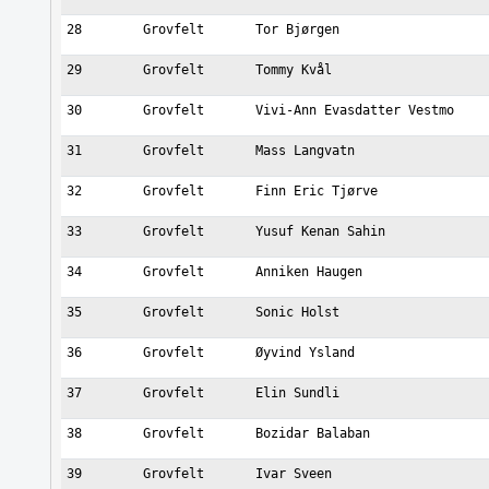
28
Grovfelt
Tor Bjørgen
29
Grovfelt
Tommy Kvål
30
Grovfelt
Vivi-Ann Evasdatter Vestmo
31
Grovfelt
Mass Langvatn
32
Grovfelt
Finn Eric Tjørve
33
Grovfelt
Yusuf Kenan Sahin
34
Grovfelt
Anniken Haugen
35
Grovfelt
Sonic Holst
36
Grovfelt
Øyvind Ysland
37
Grovfelt
Elin Sundli
38
Grovfelt
Bozidar Balaban
39
Grovfelt
Ivar Sveen