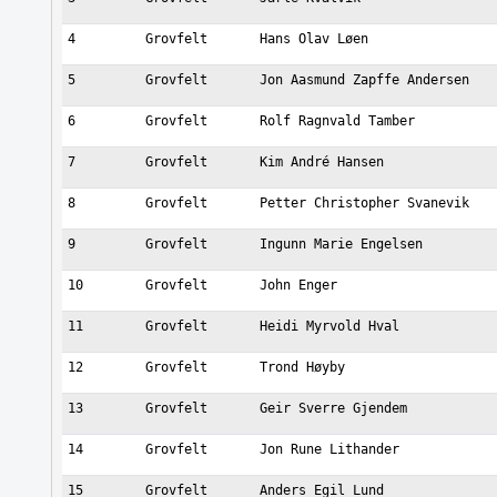
4
Grovfelt
Hans Olav Løen
5
Grovfelt
Jon Aasmund Zapffe Andersen
6
Grovfelt
Rolf Ragnvald Tamber
7
Grovfelt
Kim André Hansen
8
Grovfelt
Petter Christopher Svanevik
9
Grovfelt
Ingunn Marie Engelsen
10
Grovfelt
John Enger
11
Grovfelt
Heidi Myrvold Hval
12
Grovfelt
Trond Høyby
13
Grovfelt
Geir Sverre Gjendem
14
Grovfelt
Jon Rune Lithander
15
Grovfelt
Anders Egil Lund