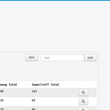
PDF
oeng Total
Innertreff Total
40
103
30
89
29
80