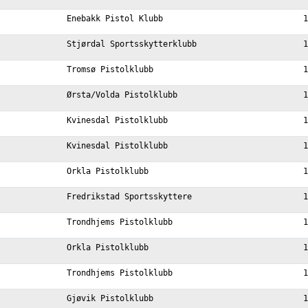
Enebakk Pistol Klubb
1
Stjørdal Sportsskytterklubb
1
Tromsø Pistolklubb
1
Ørsta/Volda Pistolklubb
1
Kvinesdal Pistolklubb
1
Kvinesdal Pistolklubb
1
Orkla Pistolklubb
1
Fredrikstad Sportsskyttere
1
Trondhjems Pistolklubb
1
Orkla Pistolklubb
1
Trondhjems Pistolklubb
1
Gjøvik Pistolklubb
1