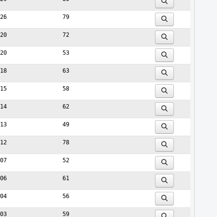
26
79
20
72
20
53
18
63
15
58
14
62
13
49
12
78
07
52
06
61
04
56
03
59