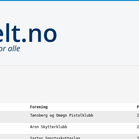
Forening
P
Tønsberg og Omegn Pistolklubb
2
Aron Skytterklubb
2
Sartor Sportsskytterlag
2