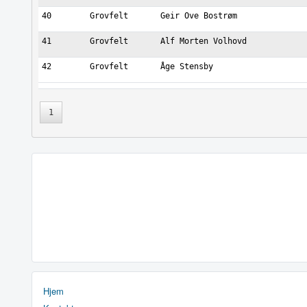
40
Grovfelt
Geir Ove Bostrøm
41
Grovfelt
Alf Morten Volhovd
42
Grovfelt
Åge Stensby
1
Hjem