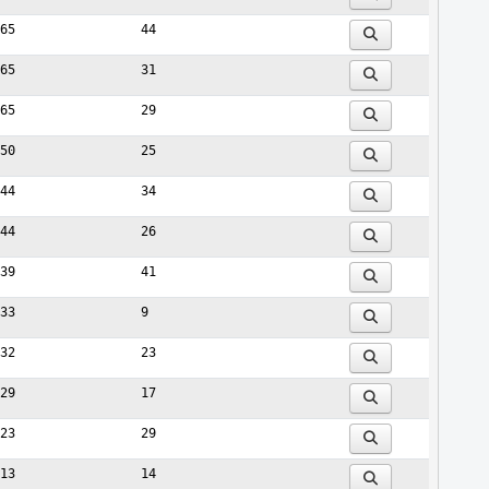
65
44
65
31
65
29
50
25
44
34
44
26
39
41
33
9
32
23
29
17
23
29
13
14