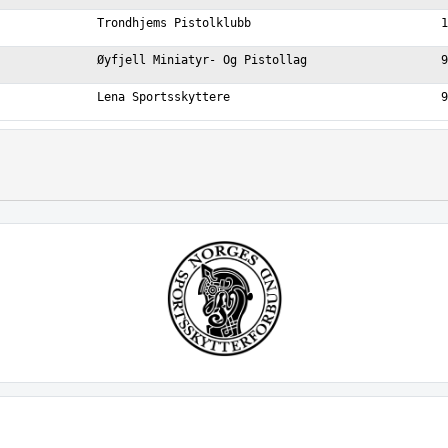
Trondhjems Pistolklubb
1
Øyfjell Miniatyr- Og Pistollag
9
Lena Sportsskyttere
9