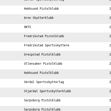
Hokksund Pistolklubb
2
Aron Skytterklubb
2
OKTS
2
Fredrikstad Pistolklubb
2
Fredrikstad Sportsskyttere
2
Greipstad Pistolklubb
2
Ullensaker Pistolklubb
2
Hokksund Pistolklubb
2
Verdal Sportsskytterlag
2
Stjørdal Sportsskytterklubb
2
Sarpsborg Pistolklubb
2
Sarpsborg Pistolklubb
2