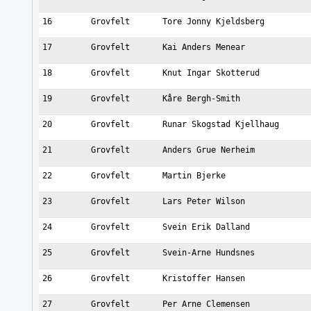
16
Grovfelt
Tore Jonny Kjeldsberg
17
Grovfelt
Kai Anders Menear
18
Grovfelt
Knut Ingar Skotterud
19
Grovfelt
Kåre Bergh-Smith
20
Grovfelt
Runar Skogstad Kjellhaug
21
Grovfelt
Anders Grue Nerheim
22
Grovfelt
Martin Bjerke
23
Grovfelt
Lars Peter Wilson
24
Grovfelt
Svein Erik Dalland
25
Grovfelt
Svein-Arne Hundsnes
26
Grovfelt
Kristoffer Hansen
27
Grovfelt
Per Arne Clemensen