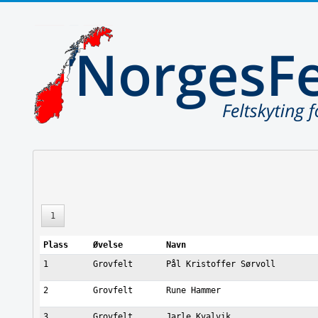
1
Plass
Øvelse
Navn
1
Grovfelt
Pål Kristoffer Sørvoll
2
Grovfelt
Rune Hammer
3
Grovfelt
Jarle Kvalvik