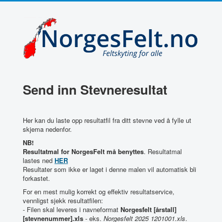
Send inn Stevneresultat
Her kan du laste opp resultatfil fra ditt stevne ved å fylle ut
skjema nedenfor.
NB!
Resultatmal for NorgesFelt må benyttes
. Resultatmal
lastes ned
HER
Resultater som ikke er laget i denne malen vil automatisk bli
forkastet.
For en mest mulig korrekt og effektiv resultatservice,
vennligst sjekk resultatfilen:
- Filen skal leveres i navneformat
Norgesfelt [årstall]
[stevnenummer].xls
- eks.
Norgesfelt 2025 1201001.xls
.