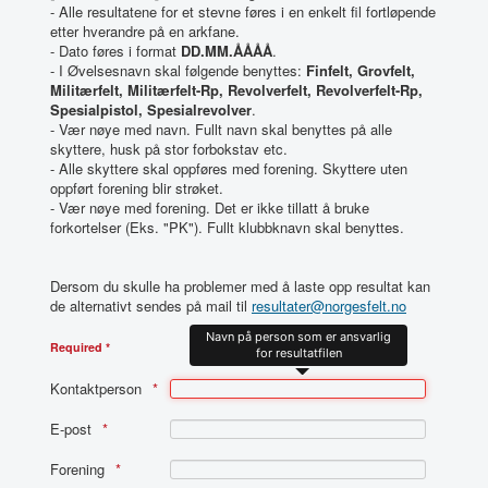
- Alle resultatene for et stevne føres i en enkelt fil fortløpende
etter hverandre på en arkfane.
- Dato føres i format
DD.MM.ÅÅÅÅ
.
- I Øvelsesnavn skal følgende benyttes:
Finfelt, Grovfelt,
Militærfelt, Militærfelt-Rp, Revolverfelt, Revolverfelt-Rp,
Spesialpistol, Spesialrevolver
.
- Vær nøye med navn. Fullt navn skal benyttes på alle
skyttere, husk på stor forbokstav etc.
- Alle skyttere skal oppføres med forening. Skyttere uten
oppført forening blir strøket.
- Vær nøye med forening. Det er ikke tillatt å bruke
forkortelser (Eks. "PK"). Fullt klubbknavn skal benyttes.
Dersom du skulle ha problemer med å laste opp resultat kan
de alternativt sendes på mail til
resultater@norgesfelt.no
Navn på person som er ansvarlig
Required *
for resultatfilen
Kontaktperson
E-post
Forening