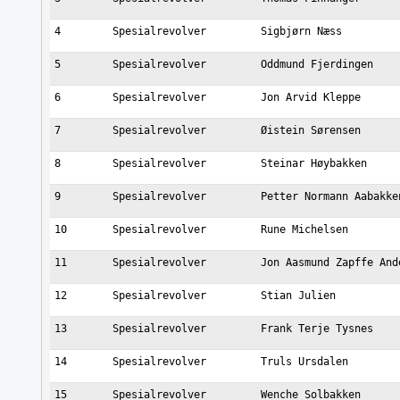
4
Spesialrevolver
Sigbjørn Næss
5
Spesialrevolver
Oddmund Fjerdingen
6
Spesialrevolver
Jon Arvid Kleppe
7
Spesialrevolver
Øistein Sørensen
8
Spesialrevolver
Steinar Høybakken
9
Spesialrevolver
Petter Normann Aabakke
10
Spesialrevolver
Rune Michelsen
11
Spesialrevolver
Jon Aasmund Zapffe And
12
Spesialrevolver
Stian Julien
13
Spesialrevolver
Frank Terje Tysnes
14
Spesialrevolver
Truls Ursdalen
15
Spesialrevolver
Wenche Solbakken