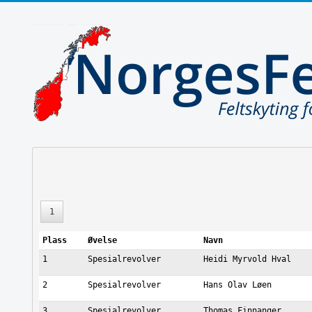
1
Plass
Øvelse
Navn
1
Spesialrevolver
Heidi Myrvold Hval
2
Spesialrevolver
Hans Olav Løen
3
Spesialrevolver
Thomas Finnanger