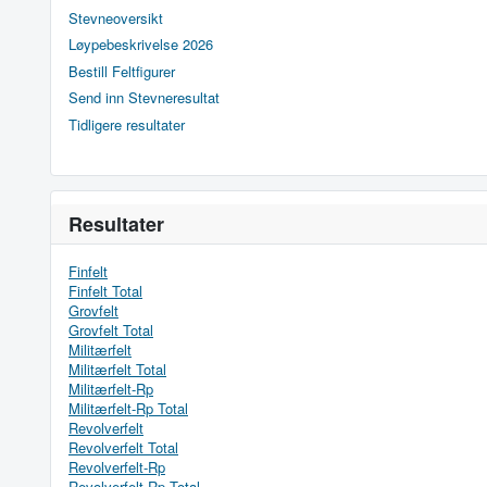
Stevneoversikt
Løypebeskrivelse 2026
Bestill Feltfigurer
Send inn Stevneresultat
Tidligere resultater
Resultater
Finfelt
Finfelt Total
Grovfelt
Grovfelt Total
Militærfelt
Militærfelt Total
Militærfelt-Rp
Militærfelt-Rp Total
Revolverfelt
Revolverfelt Total
Revolverfelt-Rp
Revolverfelt-Rp Total