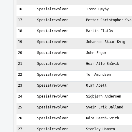
16
Spesialrevolver
Trond Høyby
17
Spesialrevolver
Petter Christopher Sva
18
Spesialrevolver
Martin Flatås
19
Spesialrevolver
Johannes Skaar Kvig
20
Spesialrevolver
John Enger
21
Spesialrevolver
Geir Atle Småvik
22
Spesialrevolver
Tor Amundsen
23
Spesialrevolver
Olaf Abell
24
Spesialrevolver
Sigbjørn Andersen
25
Spesialrevolver
Svein Erik Dalland
26
Spesialrevolver
Kåre Bergh-Smith
27
Spesialrevolver
Stanley Hommen