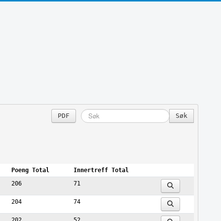
PDF
Poeng Total
Innertreff Total
206
71
204
74
202
52