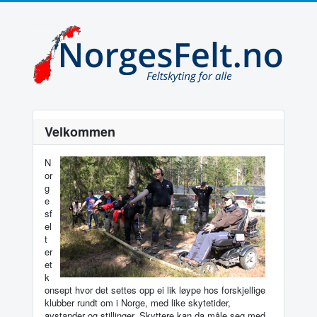
Velkommen
N
or
g
e
sf
el
t
er
et
k
onsept hvor det settes opp ei lik løype hos forskjellige
klubber rundt om i Norge, med like skytetider,
avstander og stillinger. Skyttere kan da måle seg med