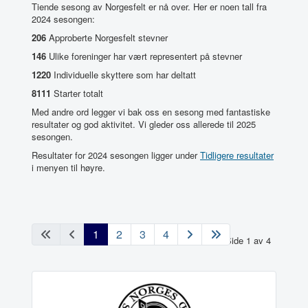
Tiende sesong av Norgesfelt er nå over. Her er noen tall fra
2024 sesongen:
206
Approberte Norgesfelt stevner
146
Ulike foreninger har vært representert på stevner
1220
Individuelle skyttere som har deltatt
8111
Starter totalt
Med andre ord legger vi bak oss en sesong med fantastiske
resultater og god aktivitet. Vi gleder oss allerede til 2025
sesongen.
Resultater for 2024 sesongen ligger under
Tidligere resultater
i menyen til høyre.
1
2
3
4
Side 1 av 4