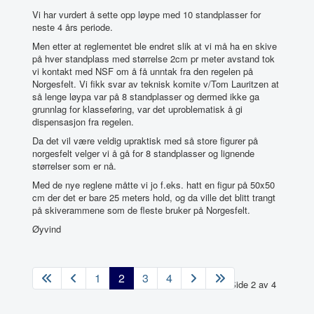
Vi har vurdert å sette opp løype med 10 standplasser for
neste 4 års periode.
Men etter at reglementet ble endret slik at vi må ha en skive
på hver standplass med størrelse 2cm pr meter avstand tok
vi kontakt med NSF om å få unntak fra den regelen på
Norgesfelt. Vi fikk svar av teknisk komite v/Tom Lauritzen at
så lenge løypa var på 8 standplasser og dermed ikke ga
grunnlag for klasseføring, var det uproblematisk å gi
dispensasjon fra regelen.
Da det vil være veldig upraktisk med så store figurer på
norgesfelt velger vi å gå for 8 standplasser og lignende
størrelser som er nå.
Med de nye reglene måtte vi jo f.eks. hatt en figur på 50x50
cm der det er bare 25 meters hold, og da ville det blitt trangt
på skiverammene som de fleste bruker på Norgesfelt.
Øyvind
1
2
3
4
Side 2 av 4