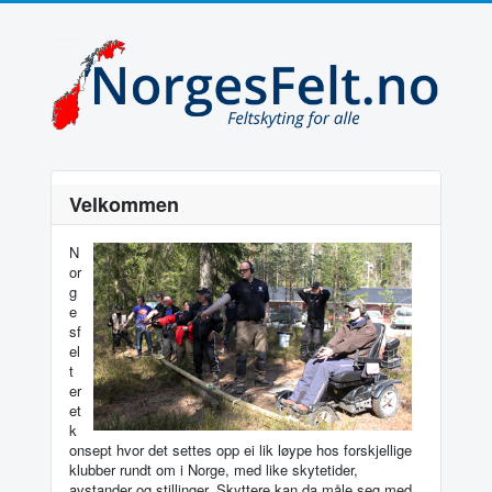
Velkommen
N
or
g
e
sf
el
t
er
et
k
onsept hvor det settes opp ei lik løype hos forskjellige
klubber rundt om i Norge, med like skytetider,
avstander og stillinger. Skyttere kan da måle seg med