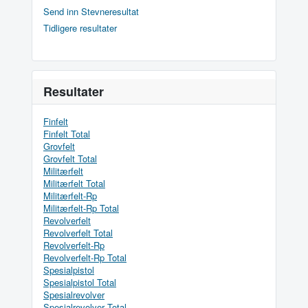
Send inn Stevneresultat
Tidligere resultater
Resultater
Finfelt
Finfelt Total
Grovfelt
Grovfelt Total
Militærfelt
Militærfelt Total
Militærfelt-Rp
Militærfelt-Rp Total
Revolverfelt
Revolverfelt Total
Revolverfelt-Rp
Revolverfelt-Rp Total
Spesialpistol
Spesialpistol Total
Spesialrevolver
Spesialrevolver Total